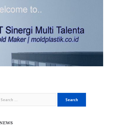
arch
:
NEWS