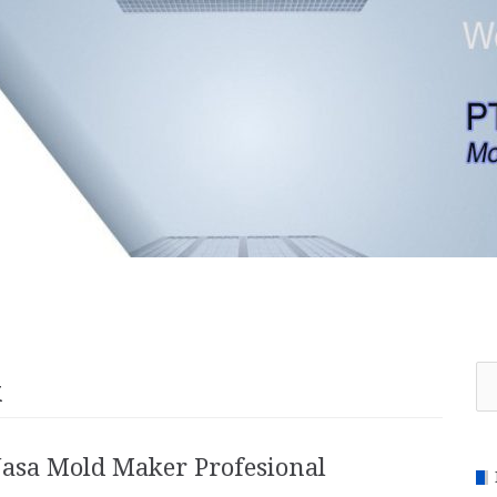
Se
k
for
Jasa Mold Maker Profesional