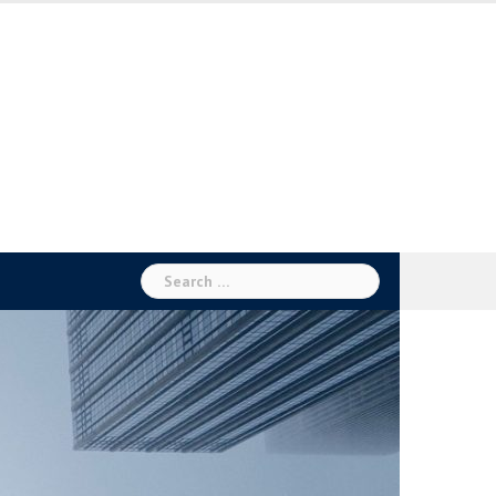
Search
for: