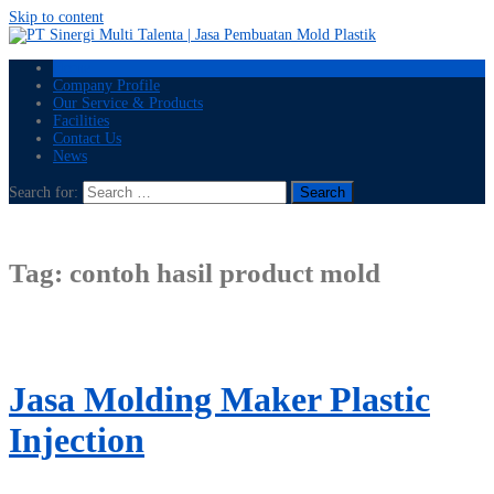
Skip to content
Home
Company Profile
Our Service & Products
Facilities
Contact Us
News
Search for:
Tag:
contoh hasil product mold
Jasa Molding Maker Plastic
Injection