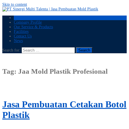
Skip to content
Home
Company Profile
Our Service & Products
Facilities
Contact Us
News
Search for:
Tag:
Jaa Mold Plastik Profesional
Jasa Pembuatan Cetakan Botol
Plastik