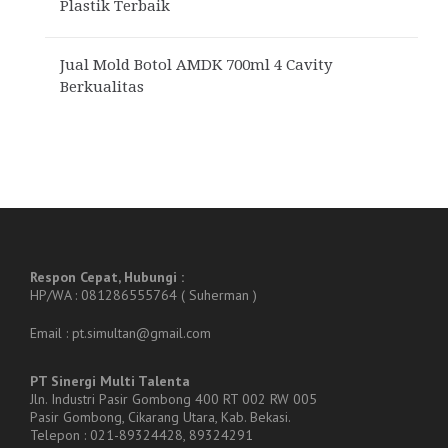
Plastik Terbaik
Jual Mold Botol AMDK 700ml 4 Cavity
Berkualitas
Respon Cepat, Hubungi :
HP/WA : 081286555764 ( Suherman )
Email : pt.simultan@gmail.com
PT Sinergi Multi Talenta
Jln. Industri Pasir Gombong 400 RT 002 RW 005
Pasir Gombong, Cikarang Utara, Kab. Bekasi.
Telepon : 021-89324428, 89324291