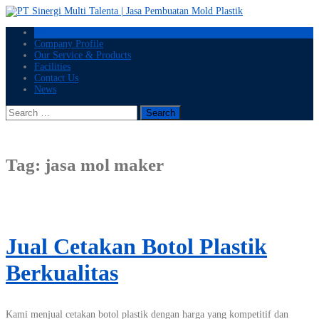
Skip
to
Home
content
Company Profile
Our Service & Products
Facilities
Contact Us
News
Search
for:
Tag:
jasa mol maker
Jual Cetakan Botol Plastik
Berkualitas
Kami menjual cetakan botol plastik dengan harga yang kompetitif dan