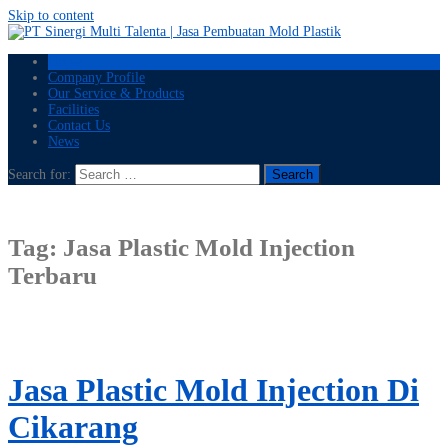
Skip to content
Home
Company Profile
Our Service & Products
Facilities
Contact Us
News
Search for:
Tag:
Jasa Plastic Mold Injection
Terbaru
Jasa Plastic Mold Injection Di
Cikarang