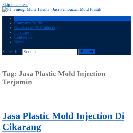
Skip to content
Home
Company Profile
Our Service & Products
Facilities
Contact Us
News
Search for:
Tag:
Jasa Plastic Mold Injection
Terjamin
Jasa Plastic Mold Injection Di
Cikarang