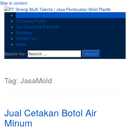
Skip to content
Home
Company Profile
Our Service & Products
Facilities
Contact Us
News
Search for:
Tag:
JasaMold
Jual Cetakan Botol Air
Minum