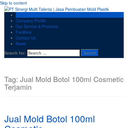
Skip to content
Home
Company Profile
Our Service & Products
Facilities
Contact Us
News
Search for:
Tag:
Jual Mold Botol 100ml Cosmetic
Terjamin
Jual Mold Botol 100ml