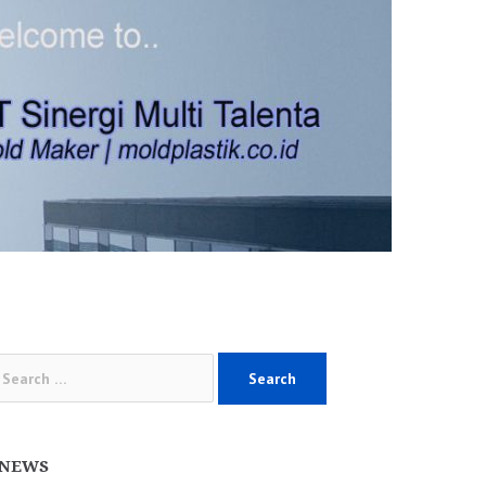
arch
:
NEWS