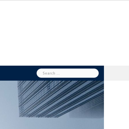
Search
for: