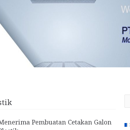
Se
stik
for
Menerima Pembuatan Cetakan Galon