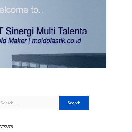
arch
:
NEWS