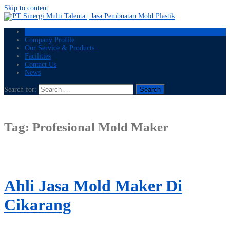
Skip to content
Home
Company Profile
Our Service & Products
Facilities
Contact Us
News
Search for:
Tag:
Profesional Mold Maker
Ahli Jasa Mold Maker Di
Cikarang