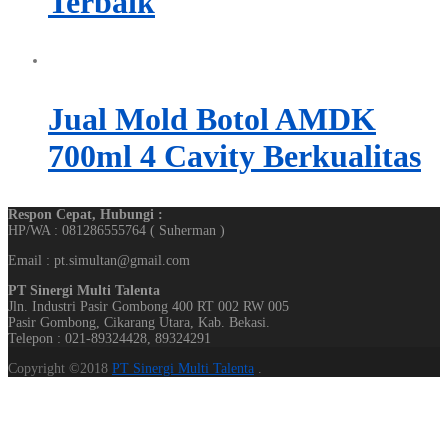
Terbaik
Jual Mold Botol AMDK
700ml 4 Cavity Berkualitas
Respon Cepat, Hubungi :
HP/WA : 081286555764 ( Suherman )
Email : pt.simultan@gmail.com
PT Sinergi Multi Talenta
Jln. Industri Pasir Gombong 400 RT 002 RW 005
Pasir Gombong, Cikarang Utara, Kab. Bekasi.
Telepon : 021-89324428, 89324291
Copyright ©2018
PT Sinergi Multi Talenta
.