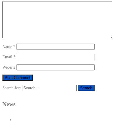
Name
*
Email
*
Website
Search for:
News