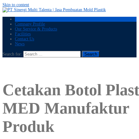
Skip to content
Home
Company Profile
Our Service & Products
Facilities
Contact Us
News
Search for:
Cetakan Botol Plast
MED Manufaktur
Produk