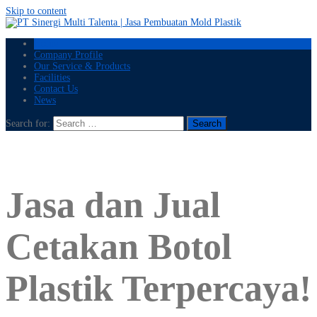
Skip to content
Home
Company Profile
Our Service & Products
Facilities
Contact Us
News
Search for:
Jasa dan Jual
Cetakan Botol
Plastik Terpercaya!