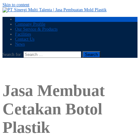
Skip to content
Home
Company Profile
Our Service & Products
Facilities
Contact Us
News
Search for:
Jasa Membuat
Cetakan Botol
Plastik