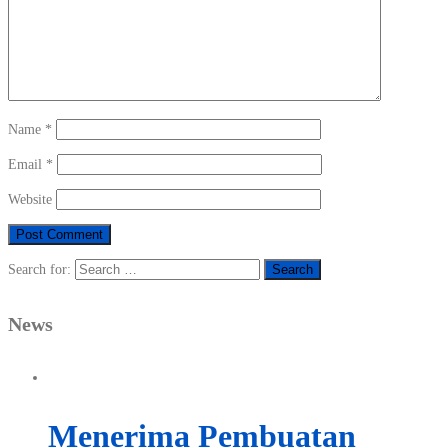
Name
*
Email
*
Website
Search for:
News
Menerima Pembuatan