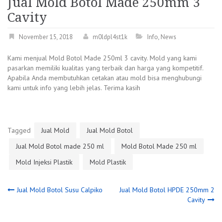
Jual Mold Botol Made 250mm 3
Cavity
November 15, 2018
m0ldpl4st1k
Info
,
News
Kami menjual Mold Botol Made 250ml 3 cavity. Mold yang kami
pasarkan memiliki kualitas yang terbaik dan harga yang kompetitif.
Apabila Anda membutuhkan cetakan atau mold bisa menghubungi
kami untuk info yang lebih jelas. Terima kasih
Tagged
Jual Mold
Jual Mold Botol
Jual Mold Botol made 250 ml
Mold Botol Made 250 ml
Mold Injeksi Plastik
Mold Plastik
Post
Jual Mold Botol Susu Calpiko
Jual Mold Botol HPDE 250mm 2
Cavity
navigation