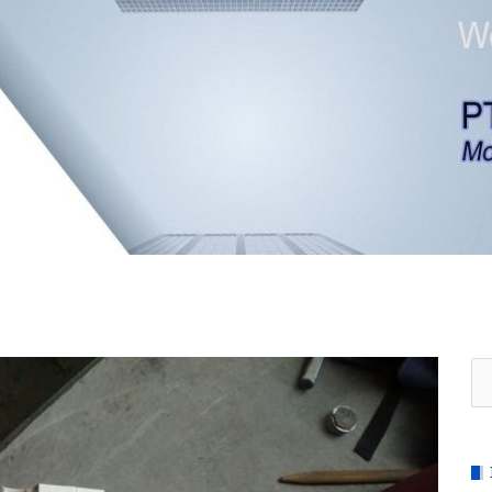
Se
for