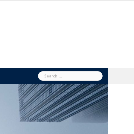
Search
for: