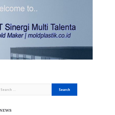
arch
:
NEWS