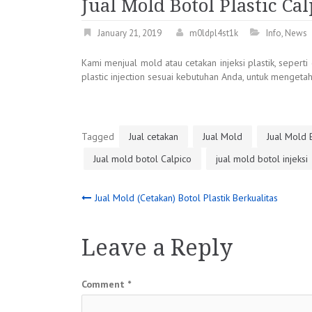
Jual Mold Botol Plastic Cal
January 21, 2019
m0ldpl4st1k
Info
,
News
Kami menjual mold atau cetakan injeksi plastik, seper
plastic injection sesuai kebutuhan Anda, untuk mengeta
Tagged
Jual cetakan
Jual Mold
Jual Mold 
Jual mold botol Calpico
jual mold botol injeksi
Post
Jual Mold (Cetakan) Botol Plastik Berkualitas
navigation
Leave a Reply
Comment
*