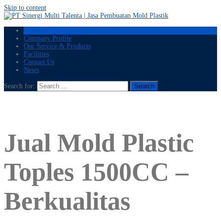
Skip to content
Home
Company Profile
Our Service & Products
Facilities
Contact Us
News
Search for:
Jual Mold Plastic
Toples 1500CC –
Berkualitas