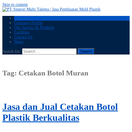
Skip to content
Home
Company Profile
Our Service & Products
Facilities
Contact Us
News
Search for:
Tag:
Cetakan Botol Muran
Jasa dan Jual Cetakan Botol
Plastik Berkualitas