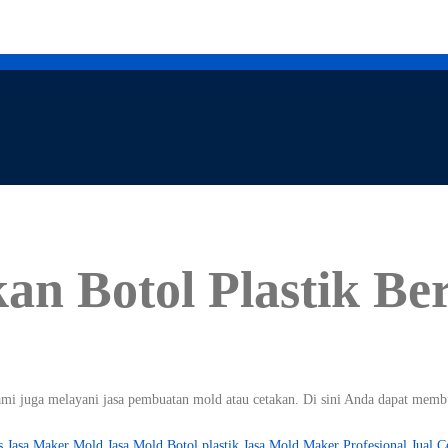
an Botol Plastik Ber
kami juga melayani jasa pembuatan mold atau cetakan. Di sini Anda dapat memb
s
Jasa Maker Mold
Jasa Mold Botol plastik
Jasa Mold Maker Profesional
Jual C