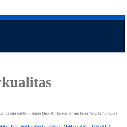
kualitas
uat design sendiri. Jangan khawatir karena tenaga kerja yang kamu punya
etakan Botol
Jual Cetakan Botol Murah
Mold Botol
MOLD MAKER