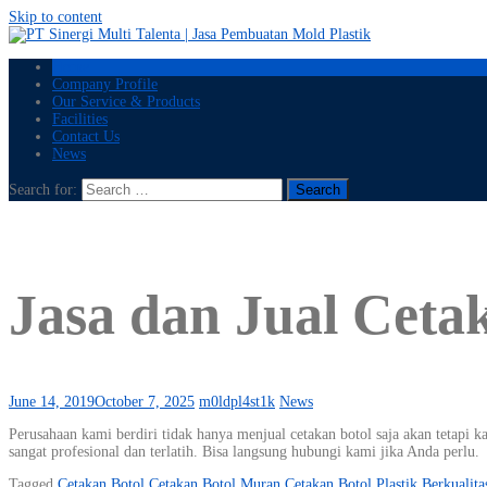
Skip to content
Home
Company Profile
Our Service & Products
Facilities
Contact Us
News
Search for:
Jasa dan Jual Cetak
June 14, 2019
October 7, 2025
m0ldpl4st1k
News
Perusahaan kami berdiri tidak hanya menjual cetakan botol saja akan tetapi 
sangat profesional dan terlatih. Bisa langsung hubungi kami jika Anda perlu.
Tagged
Cetakan Botol
Cetakan Botol Muran
Cetakan Botol Plastik Berkualita