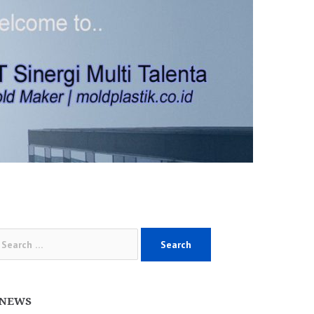
arch
:
NEWS