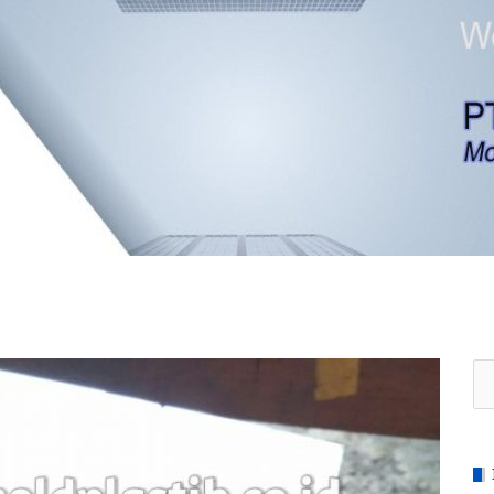
Se
for