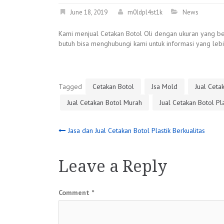
June 18, 2019
m0ldpl4st1k
News
Kami menjual Cetakan Botol Oli dengan ukuran yang be
butuh bisa menghubungi kami untuk informasi yang lebih
Tagged
Cetakan Botol
Jsa Mold
Jual Ceta
Jual Cetakan Botol Murah
Jual Cetakan Botol Pla
Post
Jasa dan Jual Cetakan Botol Plastik Berkualitas
navigation
Leave a Reply
Comment
*