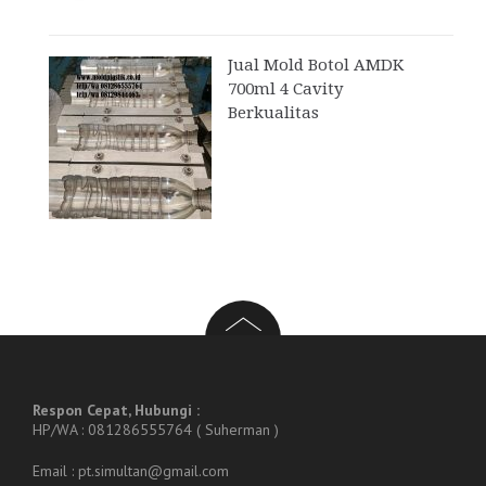
Jual Mold Botol AMDK
700ml 4 Cavity
Berkualitas
Respon Cepat, Hubungi :
HP/WA : 081286555764 ( Suherman )
Email : pt.simultan@gmail.com