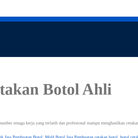
akan Botol Ahli
sumber tenaga kerja yang terlatih dan profesional mampu menghasilkan cetaka
ik
Jasa Pembuatan Botol. Mold Botol
Jasa Pembuatan cetakan botol. botol ceta