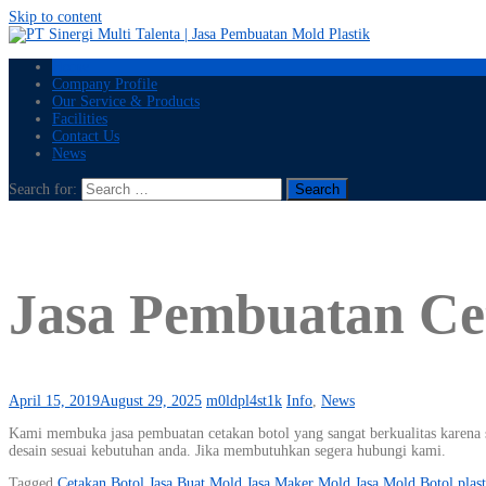
Skip to content
Home
Company Profile
Our Service & Products
Facilities
Contact Us
News
Search for:
Jasa Pembuatan Cet
April 15, 2019
August 29, 2025
m0ldpl4st1k
Info
,
News
Kami membuka jasa pembuatan cetakan botol yang sangat berkualitas karena 
desain sesuai kebutuhan anda. Jika membutuhkan segera hubungi kami.
Tagged
Cetakan Botol
Jasa Buat Mold
Jasa Maker Mold
Jasa Mold Botol plast