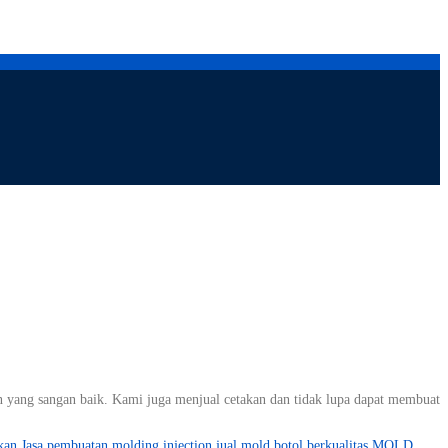
n yang sangan baik. Kami juga menjual cetakan dan tidak lupa dapat membuat
kan
Jasa pembuatan molding injection
jual mold botol berkualitas
MOLD