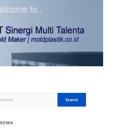
arch
:
NEWS