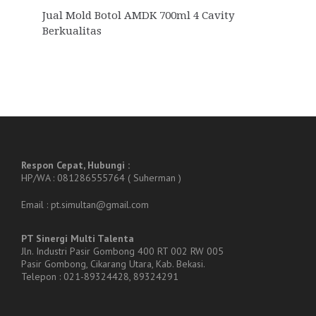
Jual Mold Botol AMDK 700ml 4 Cavity
Berkualitas
Respon Cepat, Hubungi :
HP/WA : 081286555764 ( Suherman )
Email : pt.simultan@gmail.com
PT Sinergi Multi Talenta
Jln. Industri Pasir Gombong 400 RT 002 RW 005
Pasir Gombong, Cikarang Utara, Kab. Bekasi.
Telepon : 021-89324428, 89324291