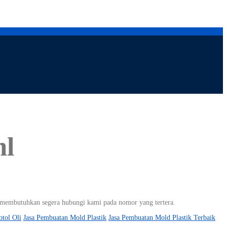
ml
da membutuhkan segera hubungi kami pada nomor yang tertera.
tol Oli
Jasa Pembuatan Mold Plastik
Jasa Pembuatan Mold Plastik Terbaik