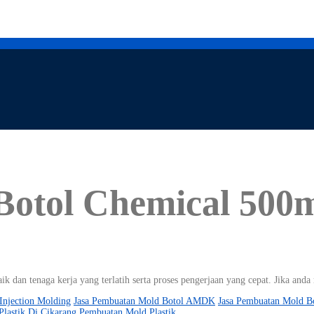
Botol Chemical 500
ik dan tenaga kerja yang terlatih serta proses pengerjaan yang cepat. Jika an
Injection Molding
Jasa Pembuatan Mold Botol AMDK
Jasa Pembuatan Mold Bo
Plastik Di Cikarang
Pembuatan Mold Plastik