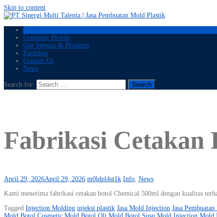
Skip to content
Home
Company Profile
Our Service & Products
Facilities
Contact Us
News
Search for:
Fabrikasi Cetakan 
April 29, 2026
April 29, 2026
m0ldpl4st1k
Info
,
News
Kami menerima fabrikasi cetakan botol Chemical 500ml dengan kualitas terba
Tagged
Injection Molding
injeksi plastik
Jasa Mold Injection
Jasa Pembuatan 
Mold Botol Cosmetic
Mold Botol Oli
Mold Botol Susu
Mold Injection
Mold 