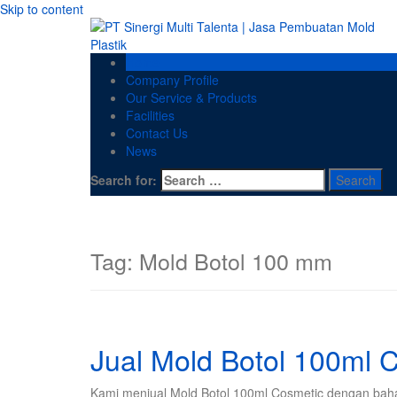
Skip to content
Home
Company Profile
Our Service & Products
Facilities
Contact Us
News
Search for:
Tag:
Mold Botol 100 mm
Jual Mold Botol 100ml 
Kami menjual Mold Botol 100ml Cosmetic dengan bahan 