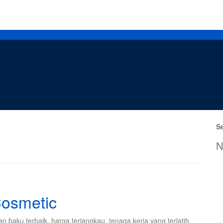
Se
N
Cosmetic
baku terbaik, harga terjangkau, tenaga kerja yang terlatih,