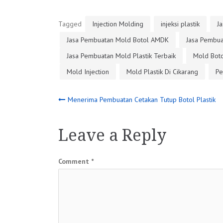
Tagged
Injection Molding
injeksi plastik
Ja
Jasa Pembuatan Mold Botol AMDK
Jasa Pembua
Jasa Pembuatan Mold Plastik Terbaik
Mold Boto
Mold Injection
Mold Plastik Di Cikarang
Pe
Post
Menerima Pembuatan Cetakan Tutup Botol Plastik
navigation
Leave a Reply
Comment
*