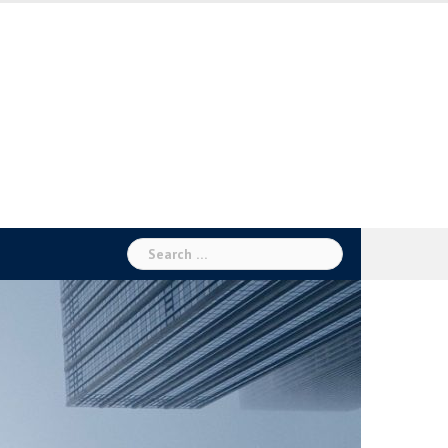
Search
for: