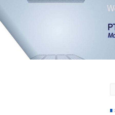
Se
for