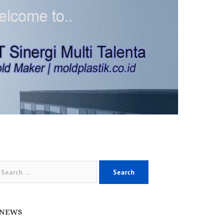
arch
:
NEWS