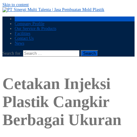
Skip to content
Home
Company Profile
Our Service & Products
Facilities
Contact Us
News
Search for:
Cetakan Injeksi
Plastik Cangkir
Berbagai Ukuran