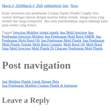
March 4, 2026
March 4, 2026
m0ldpl4st1k
Info
,
News
Kami menerima jasa pembuatan Cetakan Injeksi Plastik Cangkir bisa
custom berbagai ukuran dengan kualitas bahan terbaik, tenaga kerja yang
terlatih dan harga kompetitif. Jika anda membutuhkan segera hubungi kami
pada nomor yang tertera.
Tagged
Injection Molding
injeksi plastik
Jasa Mold Injection
Jasa
Pembuatan Injection Molding
Jasa Pembuatan Mold Botol AMDK
Jasa
Pembuatan Mold Botol Oli
Jasa Pembuatan Mold Plastik
Jasa Pembuatan
Mold Plastik Terbaik
Mold Botol Cosmetic
Mold Botol Oli
Mold Botol
Susu
Mold Injection
Mold Plastik Di Cikarang
Pembuatan Mold Plastik
Post navigation
Jual Molding Plastik Untuk Hanger Baju
Jasa Pembuatan Molding Cetakan Plastik di Indonesia
Leave a Reply