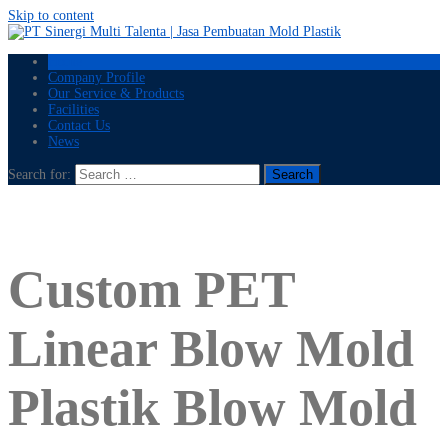
Skip to content
Home
Company Profile
Our Service & Products
Facilities
Contact Us
News
Search for:
Custom PET
Linear Blow Mold
Plastik Blow Mold