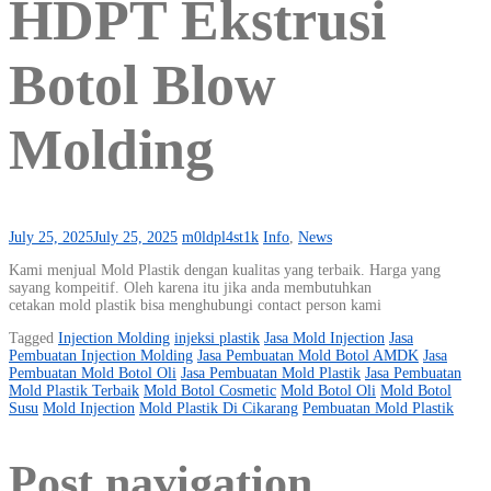
HDPT Ekstrusi
Botol Blow
Molding
July 25, 2025
July 25, 2025
m0ldpl4st1k
Info
,
News
Kami menjual Mold Plastik dengan kualitas yang terbaik. Harga yang
sayang kompeitif. Oleh karena itu jika anda membutuhkan
cetakan mold plastik bisa menghubungi contact person kami
Tagged
Injection Molding
injeksi plastik
Jasa Mold Injection
Jasa
Pembuatan Injection Molding
Jasa Pembuatan Mold Botol AMDK
Jasa
Pembuatan Mold Botol Oli
Jasa Pembuatan Mold Plastik
Jasa Pembuatan
Mold Plastik Terbaik
Mold Botol Cosmetic
Mold Botol Oli
Mold Botol
Susu
Mold Injection
Mold Plastik Di Cikarang
Pembuatan Mold Plastik
Post navigation