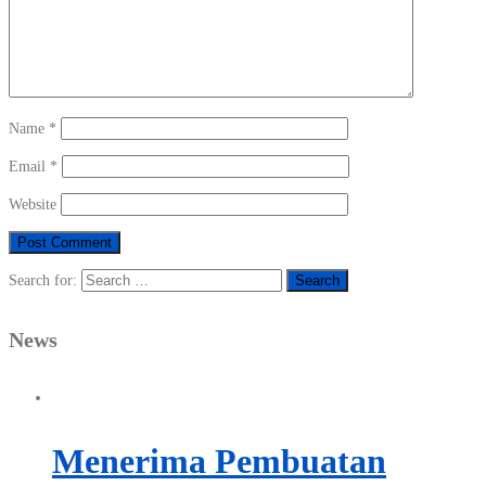
Name
*
Email
*
Website
Search for:
News
Menerima Pembuatan