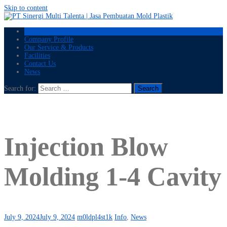
Skip to content
Home
Company Profile
Our Service & Products
Facilities
Contact Us
News
Search for:
Injection Blow
Molding 1-4 Cavity
July 9, 2024
July 9, 2024
m0ldpl4st1k
Info
,
News