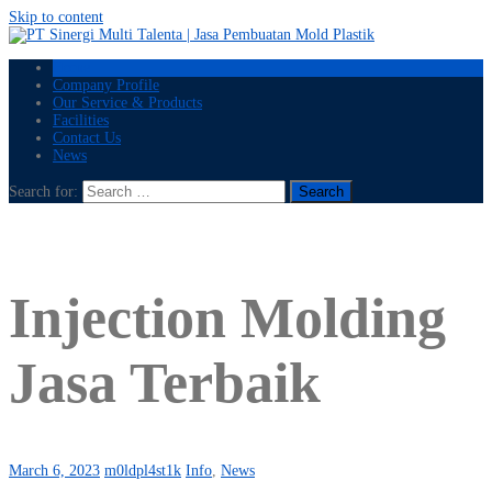
Skip to content
Home
Company Profile
Our Service & Products
Facilities
Contact Us
News
Search for:
Injection Molding
Jasa Terbaik
March 6, 2023
m0ldpl4st1k
Info
,
News