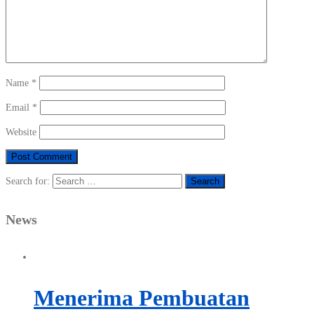
Name
*
Email
*
Website
Search for:
News
Menerima Pembuatan