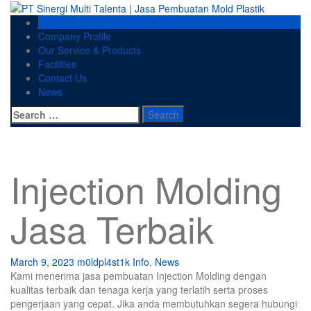
Skip
to
Home
content
Company Profile
Our Service & Products
Facilities
Contact Us
News
Search
for:
Injection Molding
Jasa Terbaik
March 9, 2023
m0ldpl4st1k
Info
,
News
Kami menerima jasa pembuatan Injection Molding dengan
kualitas terbaik dan tenaga kerja yang terlatih serta proses
pengerjaan yang cepat. Jika anda membutuhkan segera hubungi