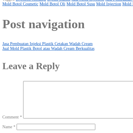
Mold Botol Cosmetic
Mold Botol Oli
Mold Botol Susu
Mold Injection
Mold 
Post navigation
Jasa Pembuatan Injeksi Plastik Cetakan Wadah Cream
Jual Mold Plastik Botol atau Wadah Cream Berkualitas
Leave a Reply
Comment
*
Name
*