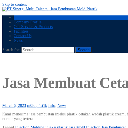
Skip to content
Home
Company Profile
Our Service & Products
Facilities
Contact Us
News
Search for:
Jasa Membuat Cetak
March 6, 2023
m0ldpl4st1k
Info
,
News
Kami menerima jasa pembuatan injeksi plastik cetakan wadah plastik cream, b
nomor yang tertera.
Tagged
Injection Molding
injeksi plastik
Jasa Mold Injection
Jasa Pembuatan 