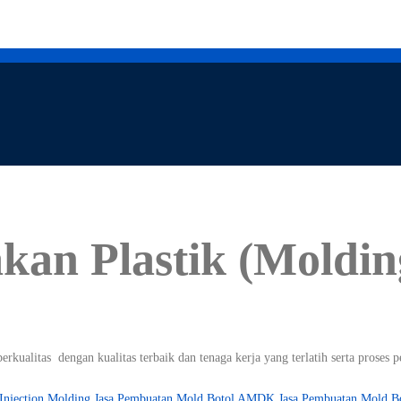
an Plastik (Molding
erkualitas dengan kualitas terbaik dan tenaga kerja yang terlatih serta prose
Injection Molding
Jasa Pembuatan Mold Botol AMDK
Jasa Pembuatan Mold Bo