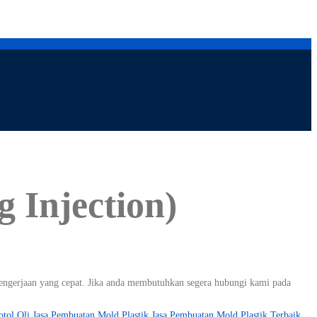
 Injection)
s pengerjaan yang cepat. Jika anda membutuhkan segera hubungi kami pada
tol Oli
Jasa Pembuatan Mold Plastik
Jasa Pembuatan Mold Plastik Terbaik