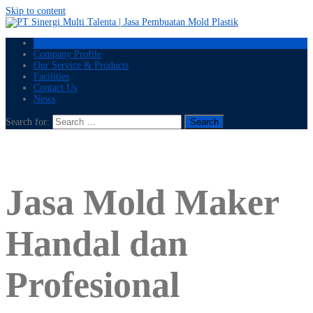
Skip to content
Home
Company Profile
Our Service & Products
Facilities
Contact Us
News
Search for:
Jasa Mold Maker
Handal dan
Profesional