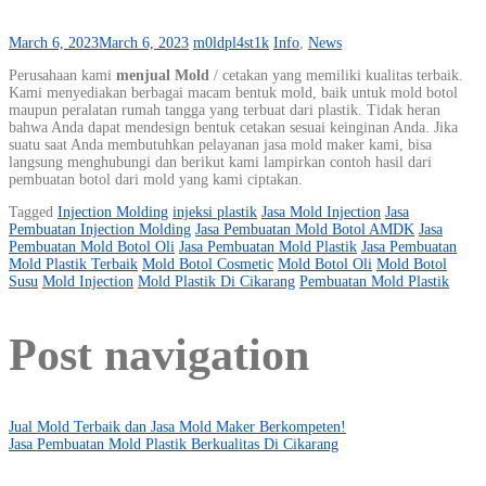
March 6, 2023
March 6, 2023
m0ldpl4st1k
Info
,
News
Perusahaan kami
menjual Mold
/ cetakan yang memiliki kualitas terbaik.
Kami menyediakan berbagai macam bentuk mold, baik untuk mold botol
maupun peralatan rumah tangga yang terbuat dari plastik. Tidak heran
bahwa Anda dapat mendesign bentuk cetakan sesuai keinginan Anda. Jika
suatu saat Anda membutuhkan pelayanan jasa mold maker kami, bisa
langsung menghubungi dan berikut kami lampirkan contoh hasil dari
pembuatan botol dari mold yang kami ciptakan.
Tagged
Injection Molding
injeksi plastik
Jasa Mold Injection
Jasa
Pembuatan Injection Molding
Jasa Pembuatan Mold Botol AMDK
Jasa
Pembuatan Mold Botol Oli
Jasa Pembuatan Mold Plastik
Jasa Pembuatan
Mold Plastik Terbaik
Mold Botol Cosmetic
Mold Botol Oli
Mold Botol
Susu
Mold Injection
Mold Plastik Di Cikarang
Pembuatan Mold Plastik
Post navigation
Jual Mold Terbaik dan Jasa Mold Maker Berkompeten!
Jasa Pembuatan Mold Plastik Berkualitas Di Cikarang