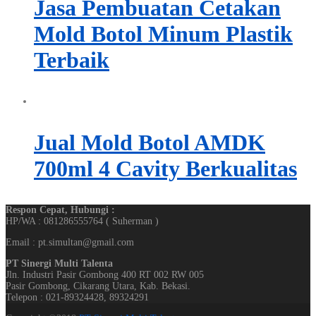
Jasa Pembuatan Cetakan
Mold Botol Minum Plastik
Terbaik
Jual Mold Botol AMDK
700ml 4 Cavity Berkualitas
Respon Cepat, Hubungi :
HP/WA : 081286555764 ( Suherman )
Email : pt.simultan@gmail.com
PT Sinergi Multi Talenta
Jln. Industri Pasir Gombong 400 RT 002 RW 005
Pasir Gombong, Cikarang Utara, Kab. Bekasi.
Telepon : 021-89324428, 89324291