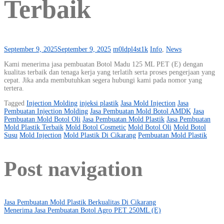
Terbaik
September 9, 2025
September 9, 2025
m0ldpl4st1k
Info
,
News
Kami menerima jasa pembuatan Botol Madu 125 ML PET (E) dengan
kualitas terbaik dan tenaga kerja yang terlatih serta proses pengerjaan yang
cepat. Jika anda membutuhkan segera hubungi kami pada nomor yang
tertera.
Tagged
Injection Molding
injeksi plastik
Jasa Mold Injection
Jasa
Pembuatan Injection Molding
Jasa Pembuatan Mold Botol AMDK
Jasa
Pembuatan Mold Botol Oli
Jasa Pembuatan Mold Plastik
Jasa Pembuatan
Mold Plastik Terbaik
Mold Botol Cosmetic
Mold Botol Oli
Mold Botol
Susu
Mold Injection
Mold Plastik Di Cikarang
Pembuatan Mold Plastik
Post navigation
Jasa Pembuatan Mold Plastik Berkualitas Di Cikarang
Menerima Jasa Pembuatan Botol Agro PET 250ML (E)