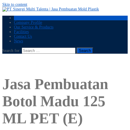
Skip to content
Home
Company Profile
Our Service & Products
Facilities
Contact Us
News
Search for:
Jasa Pembuatan
Botol Madu 125
ML PET (E)