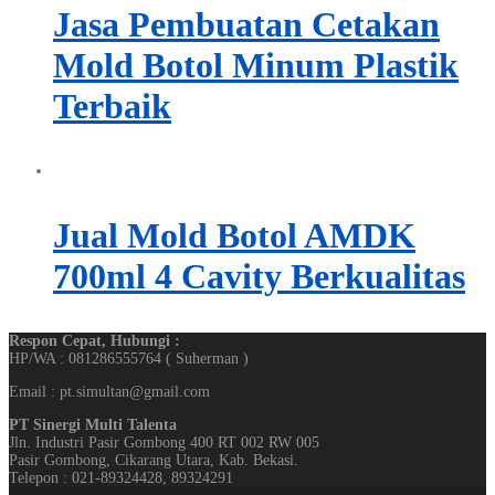
Jasa Pembuatan Cetakan
Mold Botol Minum Plastik
Terbaik
Jual Mold Botol AMDK
700ml 4 Cavity Berkualitas
Respon Cepat, Hubungi :
HP/WA : 081286555764 ( Suherman )
Email : pt.simultan@gmail.com
PT Sinergi Multi Talenta
Jln. Industri Pasir Gombong 400 RT 002 RW 005
Pasir Gombong, Cikarang Utara, Kab. Bekasi.
Telepon : 021-89324428, 89324291