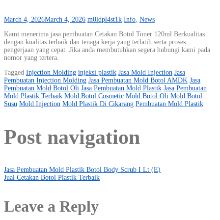
March 4, 2026
March 4, 2026
m0ldpl4st1k
Info
,
News
Kami menerima jasa pembuatan Cetakan Botol Toner 120ml Berkualitas
dengan kualitas terbaik dan tenaga kerja yang terlatih serta proses
pengerjaan yang cepat. Jika anda membutuhkan segera hubungi kami pada
nomor yang tertera.
Tagged
Injection Molding
injeksi plastik
Jasa Mold Injection
Jasa
Pembuatan Injection Molding
Jasa Pembuatan Mold Botol AMDK
Jasa
Pembuatan Mold Botol Oli
Jasa Pembuatan Mold Plastik
Jasa Pembuatan
Mold Plastik Terbaik
Mold Botol Cosmetic
Mold Botol Oli
Mold Botol
Susu
Mold Injection
Mold Plastik Di Cikarang
Pembuatan Mold Plastik
Post navigation
Jasa Pembuatan Mold Plastik Botol Body Scrub I Lt (E)
Jual Cetakan Botol Plastik Terbaik
Leave a Reply