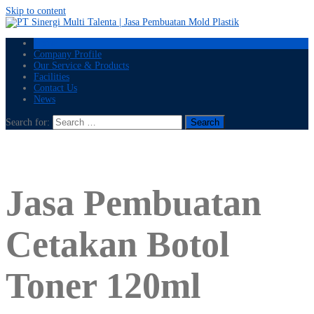
Skip to content
Home
Company Profile
Our Service & Products
Facilities
Contact Us
News
Search for:
Jasa Pembuatan
Cetakan Botol
Toner 120ml