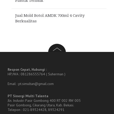
Plastik Terbaik
Jual Mold Botol AMDK 700ml 4 Cavity
Berkualitas
Respon Cepat, Hubungi :
HP/WA : 081286555764 ( Suherman )
Email : pt.simultan@gmail.com
PT Sinergi Multi Talenta
Jln. Industri Pasir Gombong 400 RT 002 RW 005
Pasir Gombong, Cikarang Utara, Kab. Bekasi.
Telepon : 021-89324428, 89324291