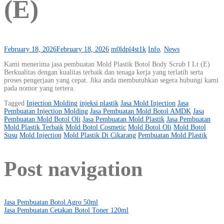
(E)
February 18, 2026
February 18, 2026
m0ldpl4st1k
Info
,
News
Kami menerima jasa pembuatan Mold Plastik Botol Body Scrub I Lt (E)
Berkualitas dengan kualitas terbaik dan tenaga kerja yang terlatih serta
proses pengerjaan yang cepat. Jika anda membutuhkan segera hubungi kami
pada nomor yang tertera.
Tagged
Injection Molding
injeksi plastik
Jasa Mold Injection
Jasa
Pembuatan Injection Molding
Jasa Pembuatan Mold Botol AMDK
Jasa
Pembuatan Mold Botol Oli
Jasa Pembuatan Mold Plastik
Jasa Pembuatan
Mold Plastik Terbaik
Mold Botol Cosmetic
Mold Botol Oli
Mold Botol
Susu
Mold Injection
Mold Plastik Di Cikarang
Pembuatan Mold Plastik
Post navigation
Jasa Pembuatan Botol Agro 50ml
Jasa Pembuatan Cetakan Botol Toner 120ml