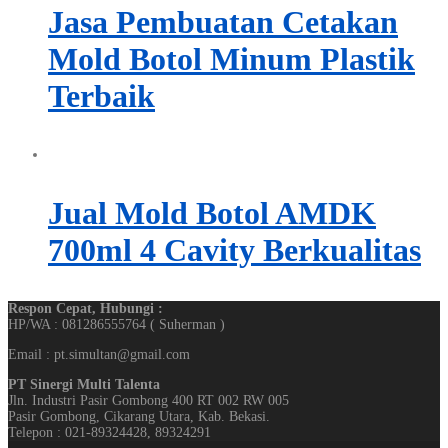
Jasa Pembuatan Cetakan
Mold Botol Minum Plastik
Terbaik
Jual Mold Botol AMDK
700ml 4 Cavity Berkualitas
Respon Cepat, Hubungi :
HP/WA : 081286555764 ( Suherman )
Email : pt.simultan@gmail.com
PT Sinergi Multi Talenta
Jln. Industri Pasir Gombong 400 RT 002 RW 005
Pasir Gombong, Cikarang Utara, Kab. Bekasi.
Telepon : 021-89324428, 89324291