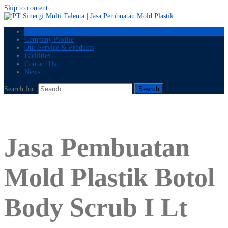
Skip to content
Home
Company Profile
Our Service & Products
Facilities
Contact Us
News
Search for:
Jasa Pembuatan
Mold Plastik Botol
Body Scrub I Lt