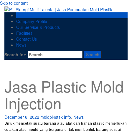
Skip to content
Home
Company Profile
Our Service & Products
Facilities
Contact Us
News
Search for:
Jasa Plastic Mold
Injection
December 6, 2022
m0ldpl4st1k
Info
,
News
Untuk mencetak suatu barang atau alat dari bahan plastic memerlukan
cetakan atau mould yang berguna untuk membentuk barang sesuai