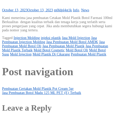
October 13, 2023
October 13, 2023
m0ldpl4st1k
Info
,
News
Kami menerima jasa pembuatan Cetakan Mold Plastik Botol Farmasi 100ml
Berkualitas dengan kualitas terbaik dan tenaga kerja yang terlatih serta
proses pengerjaan yang cepat. Jika anda membutuhkan segera hubungi kami
pada nomor yang tertera.
Tagged
Injection Molding
injeksi plastik
Jasa Mold Injection
Jasa
Pembuatan Injection Molding
Jasa Pembuatan Mold Botol AMDK
Jasa
Pembuatan Mold Botol Oli
Jasa Pembuatan Mold Plastik
Jasa Pembuatan
Mold Plastik Terbaik
Mold Botol Cosmetic
Mold Botol Oli
Mold Botol
Susu
Mold Injection
Mold Plastik Di Cikarang
Pembuatan Mold Plastik
Post navigation
Pembuatan Certakan Mold Plastik Pot Cream 5gr
Jasa Pembuatan Botol Madu 125 ML PET (E) Terbaik
Leave a Reply