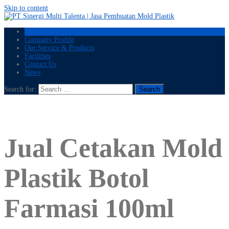
Skip to content
Home
Company Profile
Our Service & Products
Facilities
Contact Us
News
Search for:
Jual Cetakan Mold
Plastik Botol
Farmasi 100ml