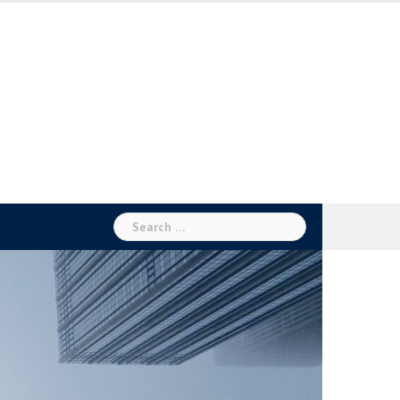
Search
for: