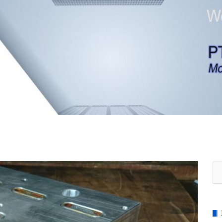
Se
for