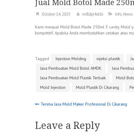
Jual Mold Botol Made 250
October 14, 2025
m0ldpl4st1k
Info
,
News
Kami menjual Mold Botol Made 250ml 3 cavity. Mold ya
kompetitif. Apabila Anda membutuhkan cetakan atau mol
Tagged
Injection Molding
injeksi plastik
Ja
Jasa Pembuatan Mold Botol AMDK
Jasa Pembua
Jasa Pembuatan Mold Plastik Terbaik
Mold Boto
Mold Injection
Mold Plastik Di Cikarang
Pe
Post
Terima Jasa Mold Maker Profesional Di Cikarang
navigation
Leave a Reply