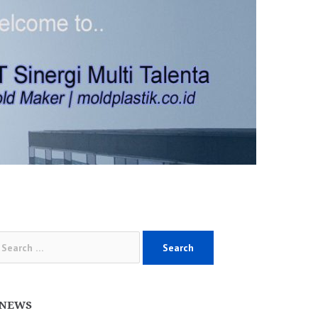
arch
:
NEWS