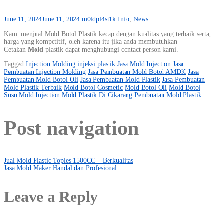
June 11, 2024
June 11, 2024
m0ldpl4st1k
Info
,
News
Kami menjual Mold Botol Plastik kecap dengan kualitas yang terbaik serta,
harga yang kompetitif, oleh karena itu jika anda membutuhkan
Cetakan
Mold
plastik dapat menghubungi contact person kami.
Tagged
Injection Molding
injeksi plastik
Jasa Mold Injection
Jasa
Pembuatan Injection Molding
Jasa Pembuatan Mold Botol AMDK
Jasa
Pembuatan Mold Botol Oli
Jasa Pembuatan Mold Plastik
Jasa Pembuatan
Mold Plastik Terbaik
Mold Botol Cosmetic
Mold Botol Oli
Mold Botol
Susu
Mold Injection
Mold Plastik Di Cikarang
Pembuatan Mold Plastik
Post navigation
Jual Mold Plastic Toples 1500CC – Berkualitas
Jasa Mold Maker Handal dan Profesional
Leave a Reply