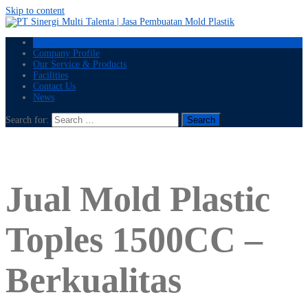
Skip to content
Home
Company Profile
Our Service & Products
Facilities
Contact Us
News
Search for:
Jual Mold Plastic
Toples 1500CC –
Berkualitas