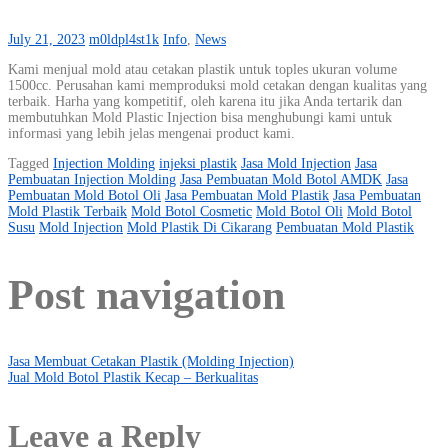
July 21, 2023
m0ldpl4st1k
Info
,
News
Kami menjual mold atau cetakan plastik untuk toples ukuran volume
1500cc. Perusahan kami memproduksi mold cetakan dengan kualitas yang
terbaik. Harha yang kompetitif, oleh karena itu jika Anda tertarik dan
membutuhkan Mold Plastic Injection bisa menghubungi kami untuk
informasi yang lebih jelas mengenai product kami.
Tagged
Injection Molding
injeksi plastik
Jasa Mold Injection
Jasa
Pembuatan Injection Molding
Jasa Pembuatan Mold Botol AMDK
Jasa
Pembuatan Mold Botol Oli
Jasa Pembuatan Mold Plastik
Jasa Pembuatan
Mold Plastik Terbaik
Mold Botol Cosmetic
Mold Botol Oli
Mold Botol
Susu
Mold Injection
Mold Plastik Di Cikarang
Pembuatan Mold Plastik
Post navigation
Jasa Membuat Cetakan Plastik (Molding Injection)
Jual Mold Botol Plastik Kecap – Berkualitas
Leave a Reply