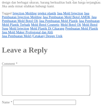
design dan berbagai ukuran, barang berkualitas baik dan harga terjangkau.
Jika anda minat silahkan hubungi kami.
Tagged
Injection Molding
injeksi plastik
Jasa Mold Injection
Jasa
Pembuatan Injection Molding
Jasa Pembuatan Mold Botol AMDK
Jasa
Pembuatan Mold Botol Oli
Jasa Pembuatan Mold Plastik
Jasa Pembuatan
Mold Plastik Terbaik
Mold Botol Cosmetic
Mold Botol Oli
Mold Botol
Susu
Mold Injection
Mold Plastik Di Cikarang
Pembuatan Mold Plastik
Post
Jasa Mold Maker Profesional dan Ahli
Jasa Pembuatan Mold (Cetakan) Design Unik
navigation
Leave a Reply
Comment
*
Name
*