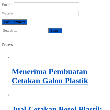
Email
*
Website
Search
for:
News
Menerima Pembuatan
Cetakan Galon Plastik
Jual Cetakan Botol Plastik