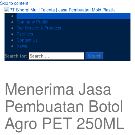
Skip to content
Home
Company Profile
Our Service & Products
Facilities
Contact Us
News
Search for:
Menerima Jasa
Pembuatan Botol
Agro PET 250ML