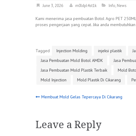
June 3, 2026
m0ldpl4st1k
Info
,
News
Kami menerima jasa pembuatan Botol Agro PET 250ML (E
proses pengerjaan yang cepat. Jika anda membutuhkan
Tagged
Injection Molding
injeksi plastik
Ja
Jasa Pembuatan Mold Botol AMDK
Jasa Pembua
Jasa Pembuatan Mold Plastik Terbaik
Mold Boto
Mold Injection
Mold Plastik Di Cikarang
Pe
Post
Membuat Mold Gelas Tepercaya Di Cikarang
navigation
Leave a Reply