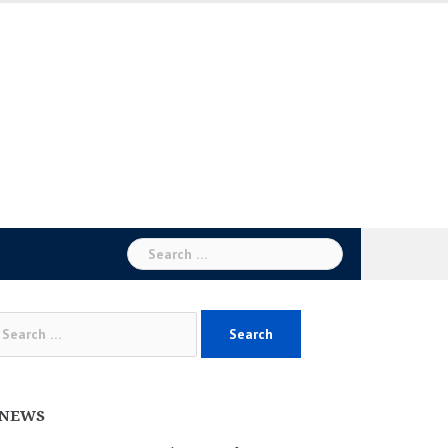
Search
for:
arch
:
NEWS