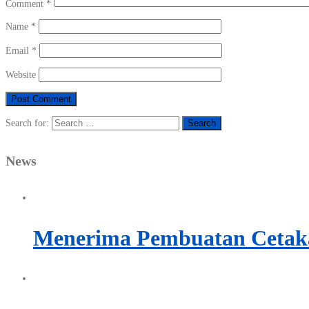
Comment
*
Name
*
Email
*
Website
Search for:
News
Menerima Pembuatan Cetaka