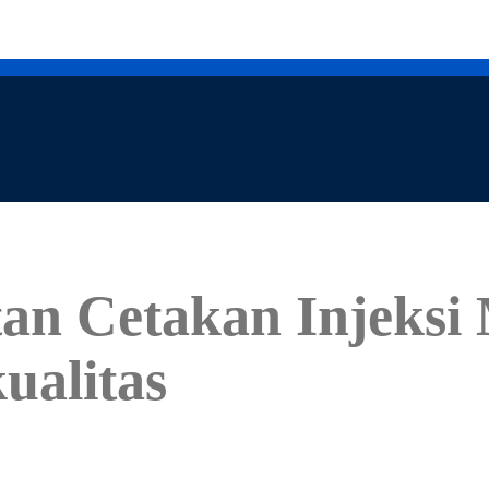
n Cetakan Injeksi M
alitas