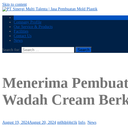
Skip to content
Home
Company Profile
Our Service & Products
Facilities
Contact Us
News
Search for:
Menerima Pembuata
Wadah Cream Berku
August 19, 2024
August 20, 2024
m0ldpl4st1k
Info
,
News