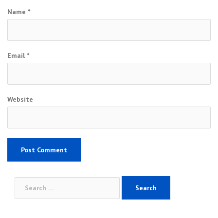
Name
*
Email
*
Website
Search
for: