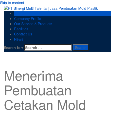
Skip to content
Home
Company Profile
Our Service & Products
Facilities
Contact Us
News
Search for:
Menerima
Pembuatan
Cetakan Mold