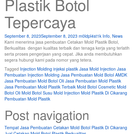
Plastik Botol
Tepercaya
September 8, 2023
September 8, 2023
m0ldpl4st1k
Info
,
News
Kami menerima jasa pembuatan Cetakan Mold Plastik Botol,
Berkualitas dengan kualitas terbaik dan tenaga kerja yang terlatih
serta proses pengerjaan yang cepat. Jika anda membutuhkan
segera hubungi kami pada nomor yang tetera.
Tagged
Injection Molding
injeksi plastik
Jasa Mold Injection
Jasa
Pembuatan Injection Molding
Jasa Pembuatan Mold Botol AMDK
Jasa Pembuatan Mold Botol Oli
Jasa Pembuatan Mold Plastik
Jasa Pembuatan Mold Plastik Terbaik
Mold Botol Cosmetic
Mold
Botol Oli
Mold Botol Susu
Mold Injection
Mold Plastik Di Cikarang
Pembuatan Mold Plastik
Post navigation
Tempat Jasa Pembuatan Cetakan Mold Botol Plastik Di Cikarang
Jual Cetakan Mold Botol Plastik Berkualitas