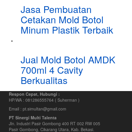
Jasa Pembuatan
Cetakan Mold Botol
Minum Plastik Terbaik
Jual Mold Botol AMDK
700ml 4 Cavity
Berkualitas
Respon Cepat, Hubungi :
HP/WA : 081286555764 ( Suherman )
Email : pt.simultan@gmail.com
PT Sinergi Multi Talenta
Jln. Industri Pasir Gombong 400 RT 002 RW 005
Pasir Gombong, Cikarang Utara, Kab. Bekasi.